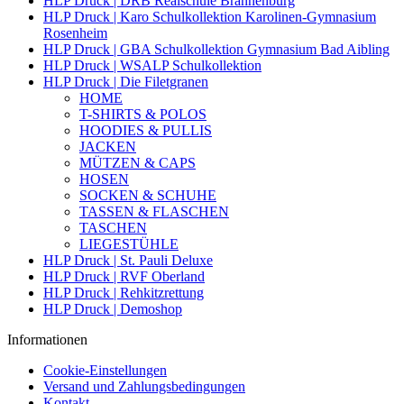
HLP Druck | DRB Realschule Brannenburg
HLP Druck | Karo Schulkollektion Karolinen-Gymnasium
Rosenheim
HLP Druck | GBA Schulkollektion Gymnasium Bad Aibling
HLP Druck | WSALP Schulkollektion
HLP Druck | Die Filetgranen
HOME
T-SHIRTS & POLOS
HOODIES & PULLIS
JACKEN
MÜTZEN & CAPS
HOSEN
SOCKEN & SCHUHE
TASSEN & FLASCHEN
TASCHEN
LIEGESTÜHLE
HLP Druck | St. Pauli Deluxe
HLP Druck | RVF Oberland
HLP Druck | Rehkitzrettung
HLP Druck | Demoshop
Informationen
Cookie-Einstellungen
Versand und Zahlungsbedingungen
Kontakt