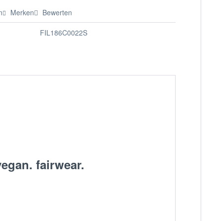
n
Merken
Bewerten
FIL186C0022S
egan. fairwear.