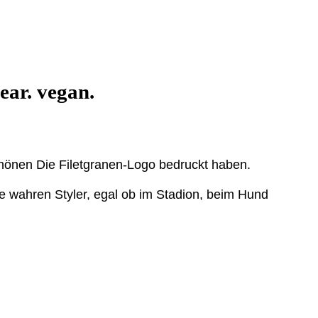
ear. vegan.
hö
nen Die Filetgranen-
Logo bedruckt ha
ben.
ie wahren Styler, egal ob im Stadion, beim Hund