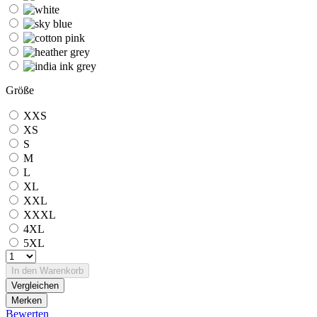
Größe
XXS
XS
S
M
L
XL
XXL
XXXL
4XL
5XL
In den
Warenkorb
Vergleichen
Merken
Bewerten