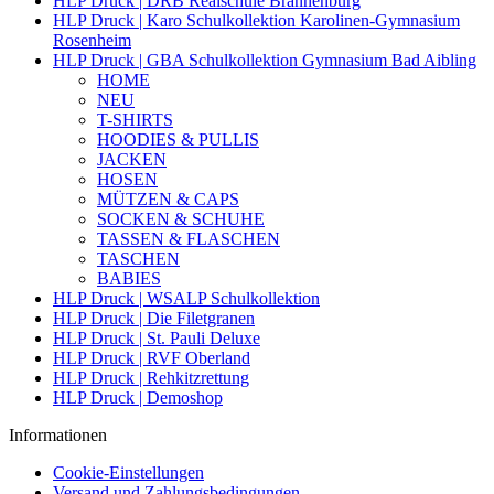
HLP Druck | DRB Realschule Brannenburg
HLP Druck | Karo Schulkollektion Karolinen-Gymnasium
Rosenheim
HLP Druck | GBA Schulkollektion Gymnasium Bad Aibling
HOME
NEU
T-SHIRTS
HOODIES & PULLIS
JACKEN
HOSEN
MÜTZEN & CAPS
SOCKEN & SCHUHE
TASSEN & FLASCHEN
TASCHEN
BABIES
HLP Druck | WSALP Schulkollektion
HLP Druck | Die Filetgranen
HLP Druck | St. Pauli Deluxe
HLP Druck | RVF Oberland
HLP Druck | Rehkitzrettung
HLP Druck | Demoshop
Informationen
Cookie-Einstellungen
Versand und Zahlungsbedingungen