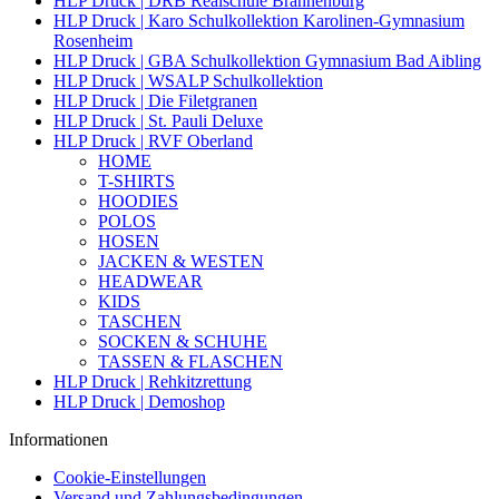
HLP Druck | DRB Realschule Brannenburg
HLP Druck | Karo Schulkollektion Karolinen-Gymnasium
Rosenheim
HLP Druck | GBA Schulkollektion Gymnasium Bad Aibling
HLP Druck | WSALP Schulkollektion
HLP Druck | Die Filetgranen
HLP Druck | St. Pauli Deluxe
HLP Druck | RVF Oberland
HOME
T-SHIRTS
HOODIES
POLOS
HOSEN
JACKEN & WESTEN
HEADWEAR
KIDS
TASCHEN
SOCKEN & SCHUHE
TASSEN & FLASCHEN
HLP Druck | Rehkitzrettung
HLP Druck | Demoshop
Informationen
Cookie-Einstellungen
Versand und Zahlungsbedingungen