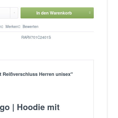
In den
Warenkorb
n
Merken
Bewerten
RARV701C2401S
t Reißverschluss Herren unisex"
go | Hoodie mit