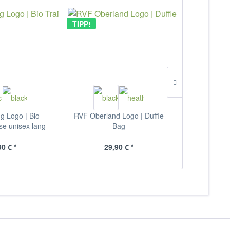
TIPP!
ng Logo | Bio
RVF Oberland Logo | Duffle
RA Otterfing 
se unisex lang
Bag
Shir
90 € *
29,90 € *
ab 2