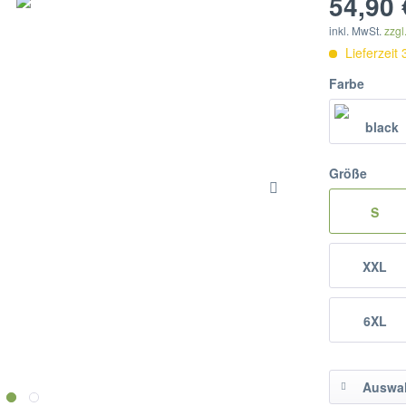
54,90 
inkl. MwSt.
zzgl
Lieferzeit
Farbe
Größe
S
XXL
6XL
Auswah