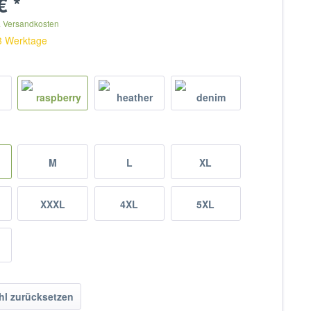
€ *
. Versandkosten
 3 Werktage
M
L
XL
XXXL
4XL
5XL
l zurücksetzen