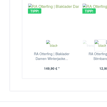
TIPP!
TIPP!
RA Otterfing | Blaklader
RA Otterfing
Damen Winterjacke...
Stirnban
149,90 € *
12,90