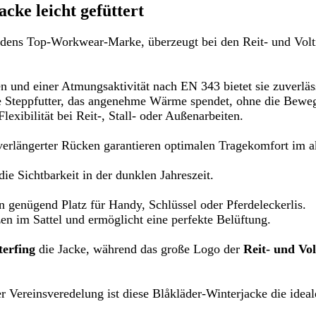
cke leicht gefüttert
dens Top-Workwear-Marke, überzeugt bei den Reit- und Volt
n und einer Atmungsaktivität nach EN 343 bietet sie zuverlä
owie Steppfutter, das angenehme Wärme spendet, ohne die Bewe
lexibilität bei Reit-, Stall- oder Außenarbeiten.
erlängerter Rücken garantieren optimalen Tragekomfort im a
ie Sichtbarkeit in der dunklen Jahreszeit.
n genügend Platz für Handy, Schlüssel oder Pferdeleckerlis.
zen im Sattel und ermöglicht eine perfekte Belüftung.
terfing
die Jacke, während das große Logo der
Reit- und Vo
 Vereinsveredelung ist diese Blåkläder-Winterjacke die ideal