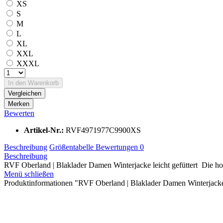
XS
S
M
L
XL
XXL
XXXL
In den
Warenkorb
Vergleichen
Merken
Bewerten
Artikel-Nr.:
RVF4971977C9900XS
Beschreibung
Größentabelle
Bewertungen
0
Beschreibung
RVF Oberland | Blaklader Damen Winterjacke leicht gefüttert Die ho
Menü schließen
Produktinformationen "RVF Oberland | Blaklader Damen Winterjacke l