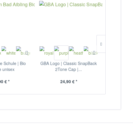
 Schule | Bio
GBA Logo | Classic SnapBack
GBA Logo Met
e unisex
2Tone Cap |...
Gy
90 € *
24,90 € *
13