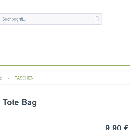
g
TASCHEN
 Tote Bag
9,90 €