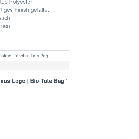
tes Polyester
iges Finish gefaltet
tich
umen
soires, Tasche, Tote Bag
x
aus Logo | Bio Tote Bag"