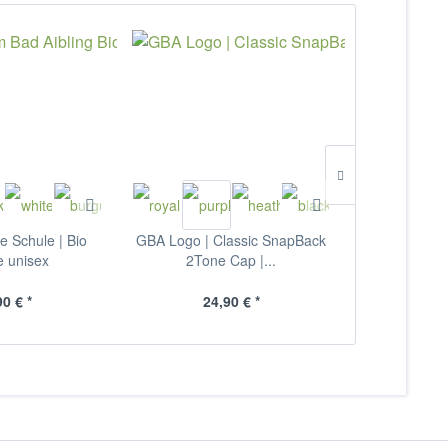
 Schule | Bio
GBA Logo | Classic SnapBack
GBA Logo Met
e unisex
2Tone Cap |...
Gy
90 € *
24,90 € *
13