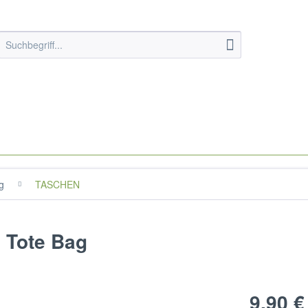
g
TASCHEN
 Tote Bag
9,90 €