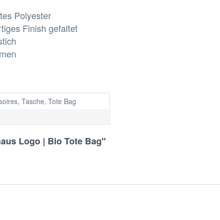
tes Polyester
iges Finish gefaltet
tich
umen
soires, Tasche, Tote Bag
x
aus Logo | Bio Tote Bag"