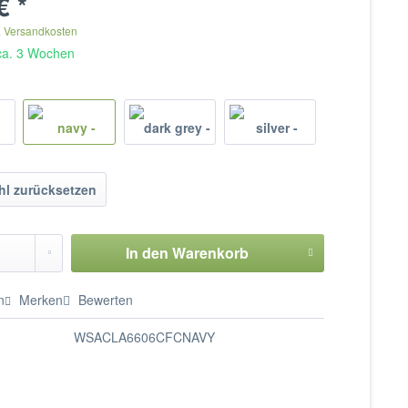
€ *
. Versandkosten
 ca. 3 Wochen
l zurücksetzen
In den
Warenkorb
n
Merken
Bewerten
WSACLA6606CFCNAVY