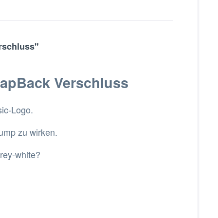
rschluss"
SnapBack Verschluss
sic-Logo.
lump zu wirken.
grey-white?