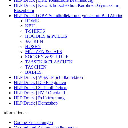
HLP Druck | DRB Realschule Brannenburg
HLP Druck | Karo Schulkollektion Karolinen-Gymnasium
Rosenheim
HLP Druck | GBA Schulkollektion Gymnasium Bad Aibling
HOME
NEU
T-SHIRTS
HOODIES & PULLIS
JACKEN
HOSEN
MÜTZEN & CAPS
SOCKEN & SCHUHE
TASSEN & FLASCHEN
TASCHEN
BABIES
HLP Druck | WSALP Schulkollektion
HLP Druck | Die Filetgranen
HLP Druck | St. Pauli Deluxe
HLP Druck | RVF Oberland
HLP Druck | Rehkitzrettung
HLP Druck | Demoshop
Informationen
Cookie-Einstellungen
Versand und Zahlungsbedingungen