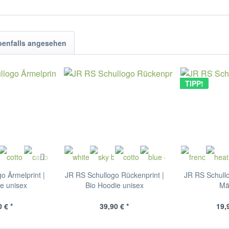
benfalls angesehen
TIPP!
o Ärmelprint |
JR RS Schullogo Rückenprint |
JR RS Schullo
e unisex
Bio Hoodie unisex
Mä
 € *
39,90 € *
19,