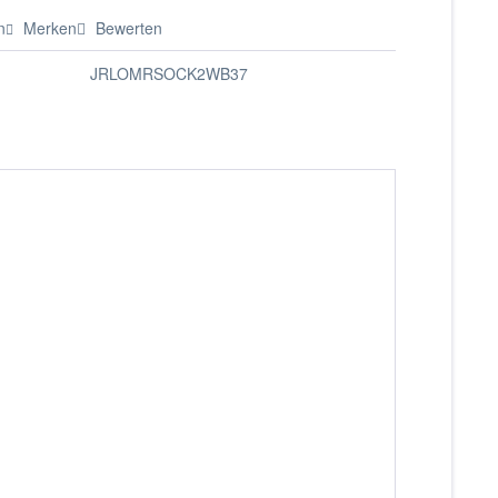
n
Merken
Bewerten
JRLOMRSOCK2WB37