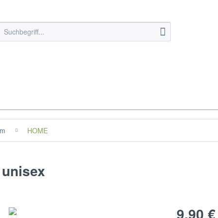
im
HOME
 unisex
9,90 €