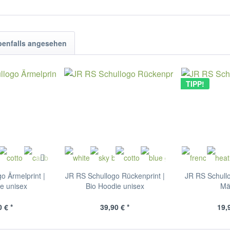
benfalls angesehen
TIPP!
o Ärmelprint |
JR RS Schullogo Rückenprint |
JR RS Schullo
e unisex
Bio Hoodie unisex
Mä
 € *
39,90 € *
19,