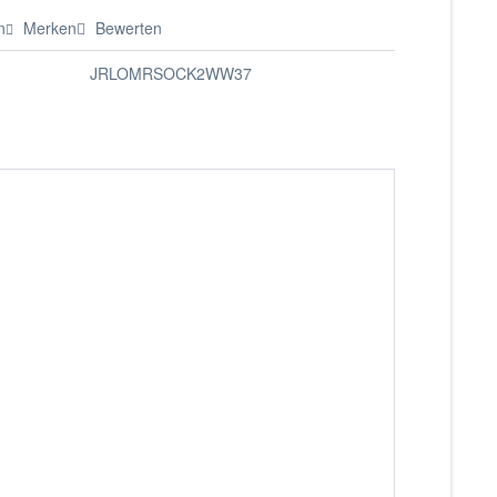
n
Merken
Bewerten
JRLOMRSOCK2WW37