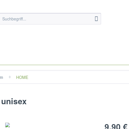
im
HOME
 unisex
9,90 €