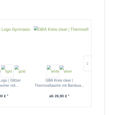
ogo | Glitzer
GBA Kreis clear |
GBA Logo | 
cher mit...
Thermosflasche mit Bambus...
2Tone
90 € *
ab 26,90 € *
24