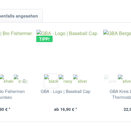
benfalls angesehen
TIPP!
Bio Fishermen
GBA - Logo | Baseball Cap
GBA Kreis L
unisex
Thermosbe
90 € *
ab 16,90 € *
22,