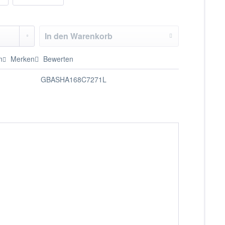
In den
Warenkorb
n
Merken
Bewerten
GBASHA168C7271L