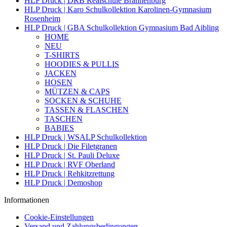
HLP Druck | DRB Realschule Brannenburg
HLP Druck | Karo Schulkollektion Karolinen-Gymnasium
Rosenheim
HLP Druck | GBA Schulkollektion Gymnasium Bad Aibling
HOME
NEU
T-SHIRTS
HOODIES & PULLIS
JACKEN
HOSEN
MÜTZEN & CAPS
SOCKEN & SCHUHE
TASSEN & FLASCHEN
TASCHEN
BABIES
HLP Druck | WSALP Schulkollektion
HLP Druck | Die Filetgranen
HLP Druck | St. Pauli Deluxe
HLP Druck | RVF Oberland
HLP Druck | Rehkitzrettung
HLP Druck | Demoshop
Informationen
Cookie-Einstellungen
Versand und Zahlungsbedingungen