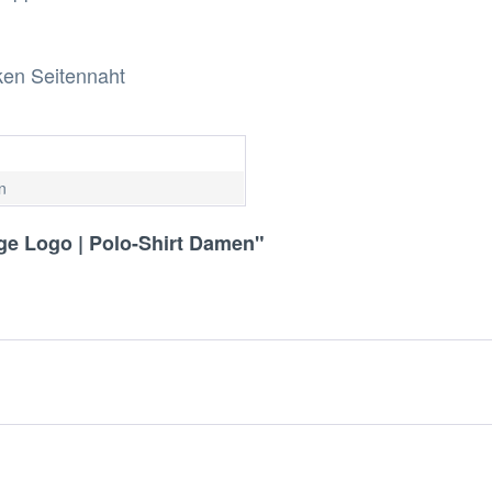
nken Seitennaht
n
ge Logo | Polo-Shirt Damen"