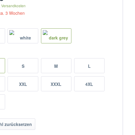
. Versandkosten
 ca. 3 Wochen
S
M
L
XXL
XXXL
4XL
l zurücksetzen