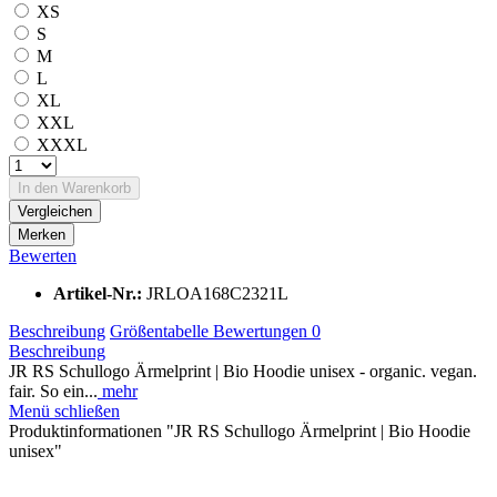
XS
S
M
L
XL
XXL
XXXL
In den
Warenkorb
Vergleichen
Merken
Bewerten
Artikel-Nr.:
JRLOA168C2321L
Beschreibung
Größentabelle
Bewertungen
0
Beschreibung
JR RS Schullogo Ärmelprint | Bio Hoodie unisex - organic. vegan.
fair. So ein...
mehr
Menü schließen
Produktinformationen "JR RS Schullogo Ärmelprint | Bio Hoodie
unisex"