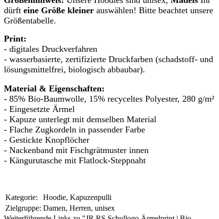
dürft
eine Größe kleiner
auswählen! Bitte beachtet unsere
Größentabelle.
Print:
- digitales Druckverfahren
- wasserbasierte, zertifizierte Druckfarben (schadstoff- und
lösungsmittelfrei, biologisch abbaubar).
Material & Eigenschaften:
- 85% Bio-Baumwolle, 15% recyceltes Polyester, 280 g/m²
- Eingesetzte Ärmel
- Kapuze unterlegt mit demselben Material
- Flache Zugkordeln in passender Farbe
- Gestickte Knopflöcher
- Nackenband mit Fischgrätmuster innen
- Kängurutasche mit Flatlock-Steppnaht
Kategorie:
Hoodie, Kapuzenpulli
Zielgruppe:
Damen, Herren, unisex
Weiterführende Links zu "JR RS Schullogo Ärmelprint | Bio