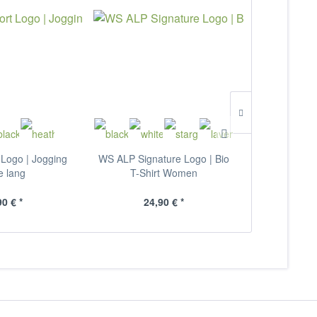
 Logo | Jogging
WS ALP Signature Logo | Bio
WS ALP Class
e lang
T-Shirt Women
Shir
90 € *
24,90 € *
24