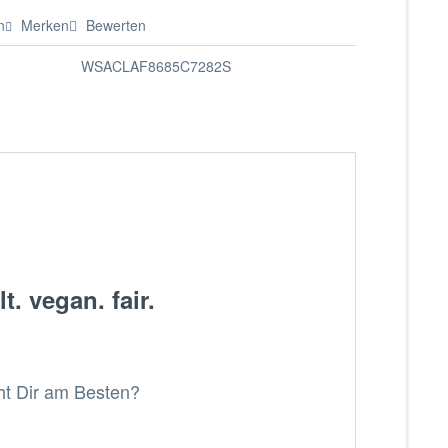
n
Merken
Bewerten
WSACLAF8685C7282S
. vegan. fair.
eht Dir am Besten?