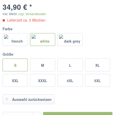
34,90 € *
inkl. MwSt.
zzgl. Versandkosten
Lieferzeit ca. 3 Wochen
Farbe
Größe
S
M
L
XL
XXL
XXXL
4XL
5XL
Auswahl zurücksetzen