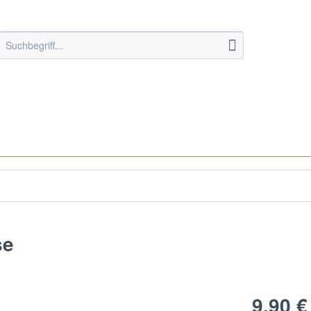
se
9,90 €