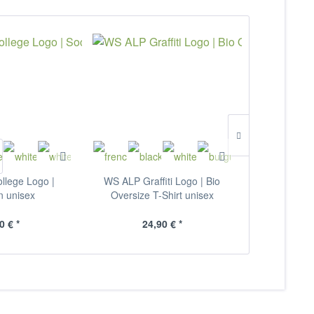
llege Logo |
WS ALP Graffiti Logo | Bio
WS ALP Clas
n unisex
Oversize T-Shirt unisex
0 € *
24,90 € *
9,