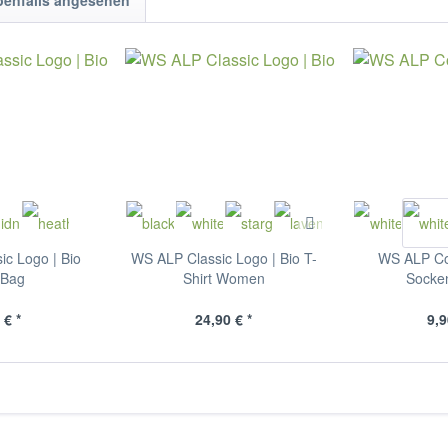
benfalls angesehen
c Logo | Bio
WS ALP Classic Logo | Bio T-
WS ALP Co
 Bag
Shirt Women
Socke
 € *
24,90 € *
9,9